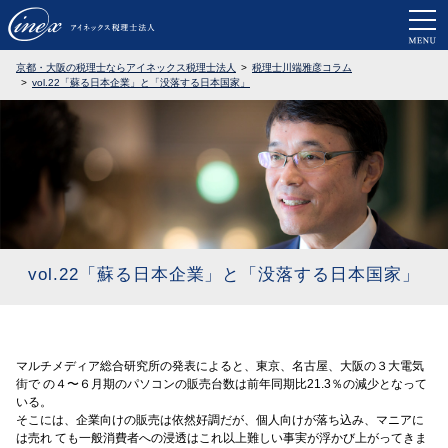
京都・大阪で税務調査に強い税理士なら
京都・大阪の税理士ならアイネックス税理士法人
税理士川端雅彦コラム
vol.22「蘇る日本企業」と「没落する日本国家」
vol.22「蘇る日本企業」と「没落する日本国家」
マルチメディア総合研究所の発表によると、東京、名古屋、大阪の３大電気
街で の４〜６月期のパソコンの販売台数は前年同期比21.3％の減少となって
いる。
そこには、企業向けの販売は依然好調だが、個人向けが落ち込み、マニアに
は売れ ても一般消費者への浸透はこれ以上難しい事実が浮かび上がってきま