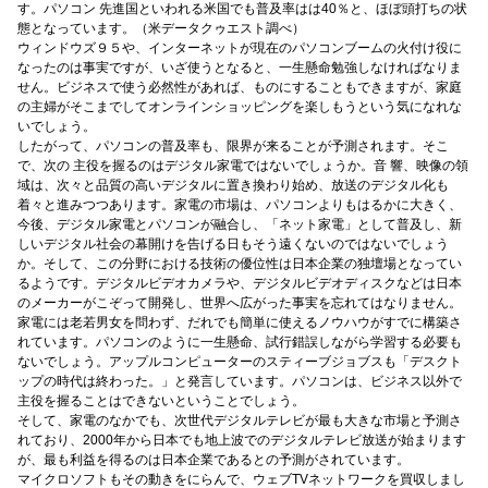
す。パソコン 先進国といわれる米国でも普及率はは40％と、ほぼ頭打ちの状
態となっています。（米データクゥエスト調べ）
ウィンドウズ９５や、インターネットが現在のパソコンブームの火付け役に
なったのは事実ですが、いざ使うとなると、一生懸命勉強しなければなりま
せん。ビジネスで使う必然性があれば、ものにすることもできますが、家庭
の主婦がそこまでしてオンラインショッピングを楽しもうという気になれな
いでしょう。
したがって、パソコンの普及率も、限界が来ることが予測されます。そこ
で、次の 主役を握るのはデジタル家電ではないでしょうか。音 響、映像の領
域は、次々と品質の高いデジタルに置き換わり始め、放送のデジタル化も
着々と進みつつあります。家電の市場は、パソコンよりもはるかに大きく、
今後、デジタル家電とパソコンが融合し、「ネット家電」として普及し、新
しいデジタル社会の幕開けを告げる日もそう遠くないのではないでしょう
か。そして、この分野における技術の優位性は日本企業の独壇場となってい
るようです。デジタルビデオカメラや、デジタルビデオディスクなどは日本
のメーカーがこぞって開発し、世界へ広がった事実を忘れてはなりません。
家電には老若男女を問わず、だれでも簡単に使えるノウハウがすでに構築さ
れています。パソコンのように一生懸命、試行錯誤しながら学習する必要も
ないでしょう。アップルコンピューターのスティーブジョブスも「デスクト
ップの時代は終わった。」と発言しています。パソコンは、ビジネス以外で
主役を握ることはできないということでしょう。
そして、家電のなかでも、次世代デジタルテレビが最も大きな市場と予測さ
れており、2000年から日本でも地上波でのデジタルテレビ放送が始まります
が、最も利益を得るのは日本企業であるとの予測がされています。
マイクロソフトもその動きをにらんで、ウェブTVネットワークを買収しまし