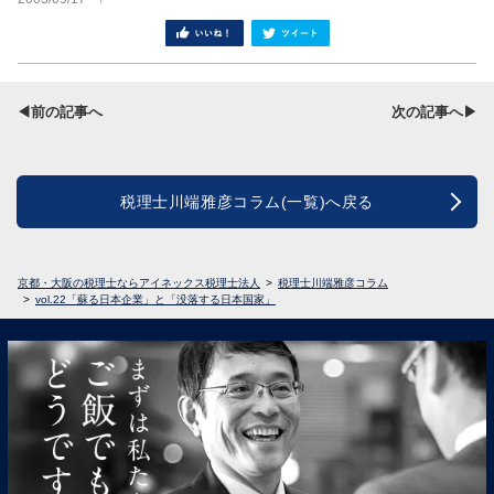
シェア
ツイート
◀前の記事へ
次の記事へ▶
税理士川端雅彦コラム(一覧)へ戻る
京都・大阪の税理士ならアイネックス税理士法人
税理士川端雅彦コラム
vol.22「蘇る日本企業」と「没落する日本国家」