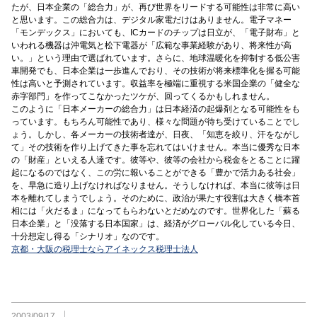
たが、日本企業の「総合力」が、再び世界をリードする可能性は非常に高い
と思います。この総合力は、デジタル家電だけはありません。電子マネー
「モンデックス」においても、ICカードのチップは日立が、「電子財布」と
いわれる機器は沖電気と松下電器が「広範な事業経験があり、将来性が高
い。」という理由で選ばれています。さらに、地球温暖化を抑制する低公害
車開発でも、日本企業は一歩進んでおり、その技術が将来標準化を握る可能
性は高いと予測されています。収益率を極端に重視する米国企業の「健全な
赤字部門」を作ってこなかったツケが、回ってくるかもしれません。
このように「日本メーカーの総合力」は日本経済の起爆剤となる可能性をも
っています。もちろん可能性であり、様々な問題が待ち受けていることでし
ょう。しかし、各メーカーの技術者達が、日夜、「知恵を絞り、汗をながし
て」その技術を作り上げてきた事を忘れてはいけません。本当に優秀な日本
の「財産」といえる人達です。彼等や、彼等の会社から税金をとることに躍
起になるのではなく、この労に報いることができる「豊かで活力ある社会」
を、早急に造り上げなければなりません。そうしなければ、本当に彼等は日
本を離れてしまうでしょう。そのために、政治が果たす役割は大きく橋本首
相には「火だるま」になってもらわないとだめなのです。世界化した「蘇る
日本企業」と「没落する日本国家」は、経済がグローバル化している今日、
十分想定し得る「シナリオ」なのです。
京都・大阪の税理士ならアイネックス税理士法人
2003/09/17