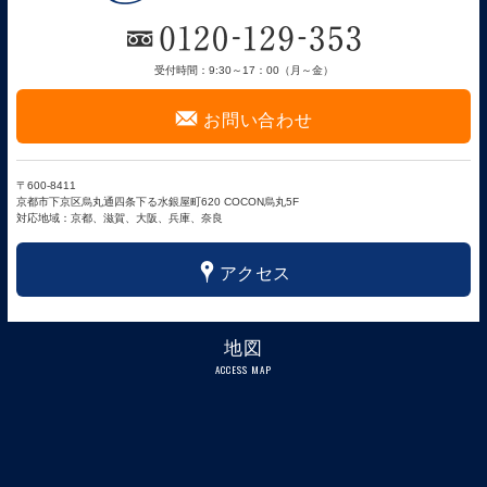
受付時間：9:30～17：00（月～金）
F
お問い合わせ
〒600-8411
京都市下京区烏丸通四条下る水銀屋町620 COCON烏丸5F
対応地域：京都、滋賀、大阪、兵庫、奈良
x
アクセス
地図
ACCESS MAP