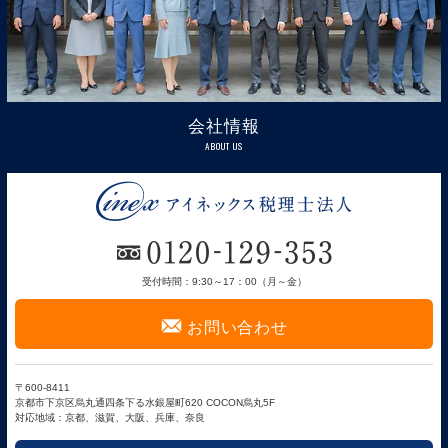
会社情報
ABOUT US
受付時間：9:30～17：00（月～金）
F
お問い合わせ
〒600-8411
京都市下京区烏丸通四条下る水銀屋町620 COCON烏丸5F
対応地域：京都、滋賀、大阪、兵庫、奈良