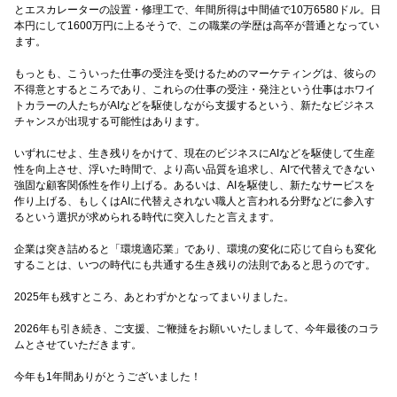
とエスカレーターの設置・修理工で、年間所得は中間値で10万6580ドル。日
本円にして1600万円に上るそうで、この職業の学歴は高卒が普通となってい
ます。
もっとも、こういった仕事の受注を受けるためのマーケティングは、彼らの
不得意とするところであり、これらの仕事の受注・発注という仕事はホワイ
トカラーの人たちがAIなどを駆使しながら支援するという、新たなビジネス
チャンスが出現する可能性はあります。
いずれにせよ、生き残りをかけて、現在のビジネスにAIなどを駆使して生産
性を向上させ、浮いた時間で、より高い品質を追求し、AIで代替えできない
強固な顧客関係性を作り上げる。あるいは、AIを駆使し、新たなサービスを
作り上げる、もしくはAIに代替えされない職人と言われる分野などに参入す
るという選択が求められる時代に突入したと言えます。
企業は突き詰めると「環境適応業」であり、環境の変化に応じて自らも変化
することは、いつの時代にも共通する生き残りの法則であると思うのです。
2025年も残すところ、あとわずかとなってまいりました。
2026年も引き続き、ご支援、ご鞭撻をお願いいたしまして、今年最後のコラ
ムとさせていただきます。
今年も1年間ありがとうございました！