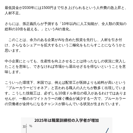
最低賃金が2030年には1500円まで引き上げられるという人件費の急上昇と、
人材不足。
さらには、孫正義氏らが予測する「10年以内に人工知能が、全人類の英知の
総和の10倍を超える。」というAIの進化。
このことは、余力のある企業がAIを含めた投資を先行し、人材を引き付
け、さらなるシェアーを拡大するという二極化をもたらすことになろうかと
思います。
中小企業にとっても、生産性を向上させることは待ったなしの状況に突入し
たことを意味し、できなければ市場から退出せざるを得ないということを意
味します。
こういった環境下、米国では、例えば配管工が医師よりも給料が高いという
「ブルーカラービリオネア」と言われる職人の人たちが数多く出現していま
す。こうした技能工は、必ずしも10億ドル単位の収入があるわけではありま
せんが、一般のホワイトカラーの稼ぐ機会が減少する一方で、ブルーカラー
の労働者が金持ちになるチャンスが膨らんでいる状況が生まれています。