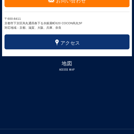
F
お問い合わせ
〒600-8411
京都市下京区烏丸通四条下る水銀屋町620 COCON烏丸5F
対応地域：京都、滋賀、大阪、兵庫、奈良
x
アクセス
地図
ACCESS MAP