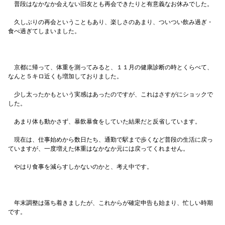
普段はなかなか会えない旧友とも再会できたりと有意義なお休みでした。
久しぶりの再会ということもあり、楽しさのあまり、ついつい飲み過ぎ・
食べ過ぎてしまいました。
京都に帰って、体重を測ってみると、１１月の健康診断の時とくらべて、
なんと５キロ近くも増加しておりました。
少し太ったかもという実感はあったのですが、これはさすがにショックで
した。
あまり体も動かさず、暴飲暴食をしていた結果だと反省しています。
現在は、仕事始めから数日たち、通勤で駅まで歩くなど普段の生活に戻っ
ていますが、一度増えた体重はなかなか元には戻ってくれません。
やはり食事を減らすしかないのかと、考え中です。
年末調整は落ち着きましたが、これからが確定申告も始まり、忙しい時期
です。