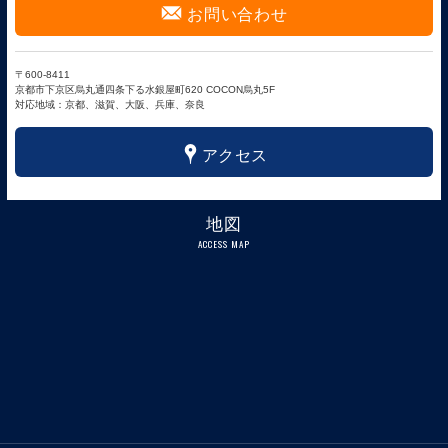
F
お問い合わせ
〒600-8411
京都市下京区烏丸通四条下る水銀屋町620 COCON烏丸5F
対応地域：京都、滋賀、大阪、兵庫、奈良
x
アクセス
地図
ACCESS MAP