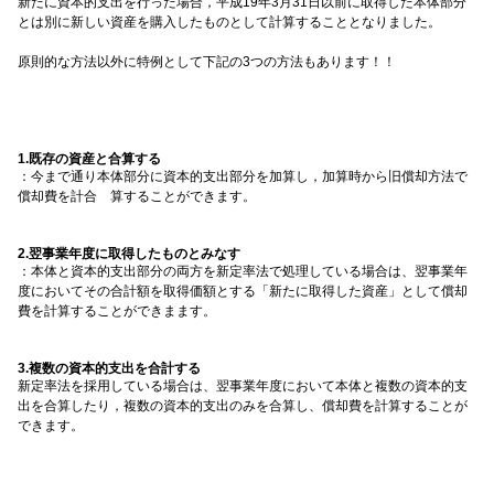
新たに資本的支出を行った場合，平成19年3月31日以前に取得した本体部分
とは別に新しい資産を購入したものとして計算することとなりました。
原則的な方法以外に特例として下記の3つの方法もあります！！
1.既存の資産と合算する
：今まで通り本体部分に資本的支出部分を加算し，加算時から旧償却方法で
償却費を計合 算することができます。
2.翌事業年度に取得したものとみなす
：本体と資本的支出部分の両方を新定率法で処理している場合は、翌事業年
度においてその合計額を取得価額とする「新たに取得した資産」として償却
費を計算することができまます。
3.複数の資本的支出を合計する
新定率法を採用している場合は、翌事業年度において本体と複数の資本的支
出を合算したり，複数の資本的支出のみを合算し、償却費を計算することが
できます。