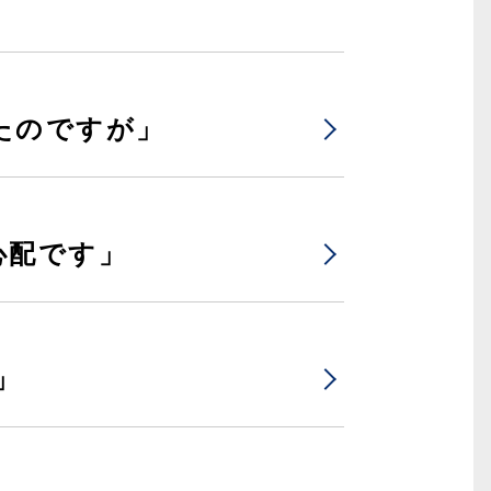
たのですが」
心配です」
」