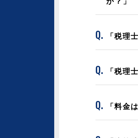
か？」
「税理
「税理
「料金