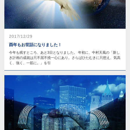
2017/12/29
酉年もお世話になりました！
今年も残すところ、あと3日となりました。 年初に、中村天風の「新し
き計画の成就は只不屈不撓一心にあり。さらばひたむきに只想え、気高
く、強く、一筋に。」を引