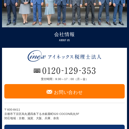
会社情報
ABOUT US
受付時間：9:30～17：00（月～金）
F
お問い合わせ
〒600-8411
京都市下京区烏丸通四条下る水銀屋町620 COCON烏丸5F
対応地域：京都、滋賀、大阪、兵庫、奈良