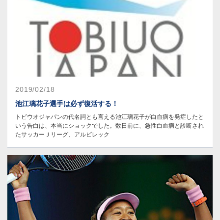
2019/02/18
池江璃花子選手は必ず復活する！
トビウオジャパンの代名詞とも言える池江璃花子が白血病を発症したと
いう告白は、本当にショックでした。数日前に、急性白血病と診断され
たサッカーＪリーグ、アルビレック