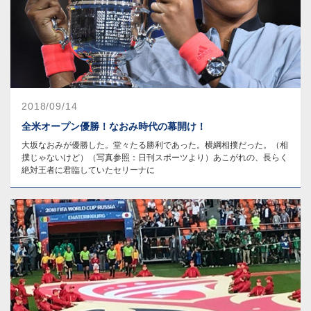
2018/09/14
全米オープン優勝！なおみ時代の幕開け！
大坂なおみが優勝した。堂々たる勝利であった。横綱相撲だった。（相
撲じゃないけど）（写真参照：日刊スポーツより）あこがれの、長らく
絶対王者に君臨していたセリーナに