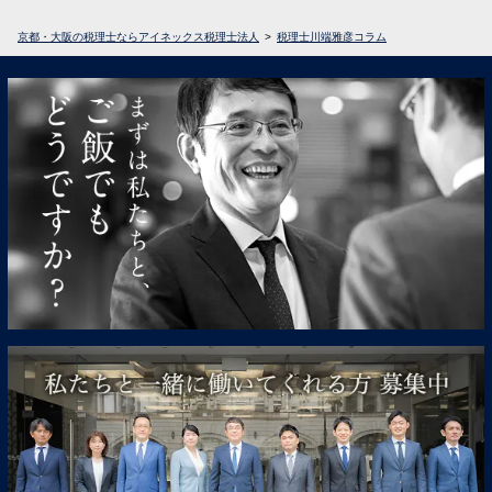
京都・大阪の税理士ならアイネックス税理士法人
税理士川端雅彦コラム
← 前へ
1
2
3
4
5
6
7
…
14
次へ →