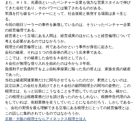
また、ＨＩＳ、光通信といったベンチャー企業も強力な営業スタイルで伸び
てきた会社であり、そのパワーには魅了されるものがある。
常識を打ち破るベンチャーにとって、社会規範と衝突する場面は多々生じ
る。
今回の朝日ソーラーの事件を象徴しているのは、そういったベンチャー企業
の経営倫理である。
経営者という立場にある人間は、経営成果のほかにもっと経営倫理について
考える必要があるのではなかろうか。
税理士の経営倫理とは、何であるのかという事件が身近に起きた。
会社の破産、それは１つの生命体の死という出来事である。
ここでは、その破産した会社をＡ会社としておく。
Ａ会社が無理な借り入れを始めたのは今から３年前。
負債利子が負債利子をよぶ自転車操業に陥った先の答えは、家族全員の破産
であった。
当社は破産関連業務だけに関与させてもらったのだが、釈然としないのは、
設立以来この会社を見続けてきたＡ会社の顧問税理士の関与の姿勢だ。この
税理士は、もっと以前にこうなることを予想していたはずである。確かに、
この税理士は税務業務だけを請け負ったのかもしれない。税務申告代理のみ
をしていれば、依頼業務を全うしていたことになるのだろう。しかしである--
-。 会社の実情を最も理解できる立場にある税理士にとっての経営倫理とは、
この話しに集約されているのではなかろうか。
京都・大阪の税理士ならアイネックス税理士法人