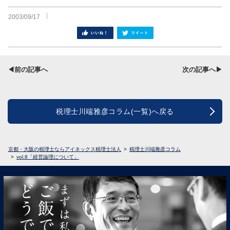
2003/09/17
シェア
ツイート
◀前の記事へ
次の記事へ▶
税理士川端雅彦コラム(一覧)へ戻る
京都・大阪の税理士ならアイネックス税理士法人
税理士川端雅彦コラム
vol.8「経営論理について」