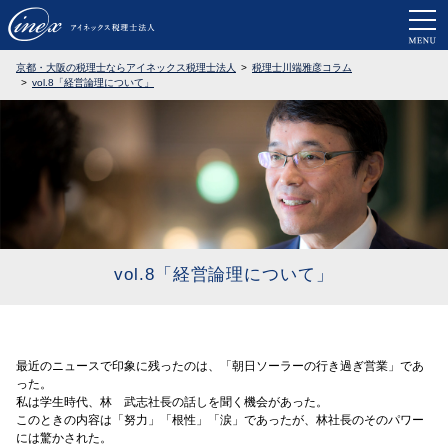
京都・大阪で税務調査に強い税理士なら
京都・大阪の税理士ならアイネックス税理士法人
税理士川端雅彦コラム
vol.8「経営論理について」
vol.8「経営論理について」
最近のニュースで印象に残ったのは、「朝日ソーラーの行き過ぎ営業」であ
った。
私は学生時代、林 武志社長の話しを聞く機会があった。
このときの内容は「努力」「根性」「涙」であったが、林社長のそのパワー
には驚かされた。