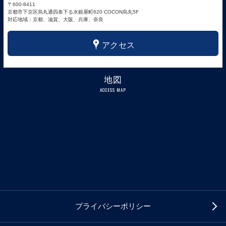
〒600-8411
京都市下京区烏丸通四条下る水銀屋町620 COCON烏丸5F
対応地域：京都、滋賀、大阪、兵庫、奈良
x
アクセス
地図
ACCESS MAP
プライバシーポリシー