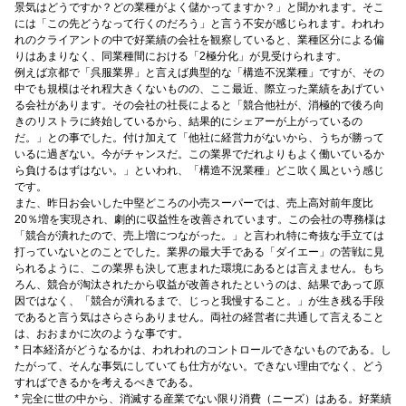
景気はどうですか？どの業種がよく儲かってますか？」と聞かれます。そこ
には「この先どうなって行くのだろう」と言う不安が感じられます。われわ
れのクライアントの中で好業績の会社を観察していると、業種区分による偏
りはあまりなく、同業種間における「2極分化」が見受けられます。
例えば京都で「呉服業界」と言えば典型的な「構造不況業種」ですが、その
中でも規模はそれ程大きくないものの、ここ最近、際立った業績をあげてい
る会社があります。その会社の社長によると「競合他社が、消極的で後ろ向
きのリストラに終始しているから、結果的にシェアーが上がっているの
だ。」との事でした。付け加えて「他社に経営力がないから、うちが勝って
いるに過ぎない。今がチャンスだ。この業界でだれよりもよく働いているか
ら負けるはずはない。」といわれ、「構造不況業種」どこ吹く風という感じ
です。
また、昨日お会いした中堅どころの小売スーパーでは、売上高対前年度比
20％増を実現され、劇的に収益性を改善されています。この会社の専務様は
「競合が潰れたので、売上増につながった。」と言われ特に奇抜な手立ては
打っていないとのことでした。業界の最大手である「ダイエー」の苦戦に見
られるように、この業界も決して恵まれた環境にあるとは言えません。もち
ろん、競合が淘汰されたから収益が改善されたというのは、結果であって原
因ではなく、「競合が潰れるまで、じっと我慢すること。」が生き残る手段
であると言う気はさらさらありません。両社の経営者に共通して言えること
は、おおまかに次のような事です。
* 日本経済がどうなるかは、われわれのコントロールできないものである。し
たがって、そんな事気にしていても仕方がない。できない理由でなく、どう
すればできるかを考えるべきである。
* 完全に世の中から、消滅する産業でない限り消費（ニーズ）はある。好業績