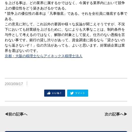
を上げる事は、どの業界に属するかではなく、今属する業界内において競争
上の優位性をどう築きあげるかである。
* 競争上の優位性の基本は「凡事徹底」である。それを全社員に徹底する事で
ある。
この意見に対して、これ以外の要因や様々な反論が聞こえそうですが、不況
下においても好業績を上げるために、なによりも大事なことは、制約条件を
与件として考えるのではなく、解除の対象として捉え、仕方のない愚痴を言
わない事です。銀行の貸し渋りがあって、資金調達に困るなら「貸さないの
なら返さないぞ！」位の方法があっても、よいと思います。好業績企業は業
界を選ばないのです。
京都・大阪の税理士ならアイネックス税理士法人
2003/09/17
シェア
ツイート
◀前の記事へ
次の記事へ▶