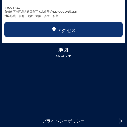
〒600-8411
京都市下京区烏丸通四条下る水銀屋町620 COCON烏丸5F
対応地域：京都、滋賀、大阪、兵庫、奈良
x
アクセス
地図
ACCESS MAP
プライバシーポリシー