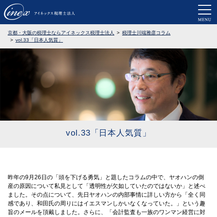
京都・大阪で税務調査に強い税理士なら
京都・大阪の税理士ならアイネックス税理士法人
税理士川端雅彦コラム
vol.33「日本人気質」
vol.33「日本人気質」
昨年の9月26日の「頭を下げる勇気」と題したコラムの中で、ヤオハンの倒
産の原因について私見として「透明性が欠如していたのではないか」と述べ
ました。その点について、先日ヤオハンの内部事情に詳しい方から「全く同
感であり、和田氏の周りにはイエスマンしかいなくなっていた。」という趣
旨のメールを頂戴しました。さらに、「会計監査も一族のワンマン経営に対