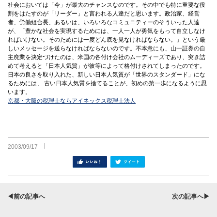
社会においては「今」が最大のチャンスなのです。その中でも特に重要な役
割をはたすのが「リーダー」と言われる人達だと思います。政治家、経営
者、労働組合長、あるいは、いろいろなコミュニティーのそういった人達
が、「豊かな社会を実現するためには、一人一人が勇気をもって自立しなけ
ればいけない。そのためには一度どん底を見なければならない。」という厳
しいメッセージを送らなければならないのです。不本意にも、山一証券の自
主廃業を決定づけたのは、米国の各付け会社のムーディーズであり、突き詰
めて考えると「日本人気質」が彼等によって格付けされてしまったのです。
日本の良さを取り入れた、新しい日本人気質が「世界のスタンダード」にな
るためには、 古い日本人気質を捨てることが、初めの第一歩になるように思
います。
京都・大阪の税理士ならアイネックス税理士法人
2003/09/17
シェア
ツイート
◀前の記事へ
次の記事へ▶