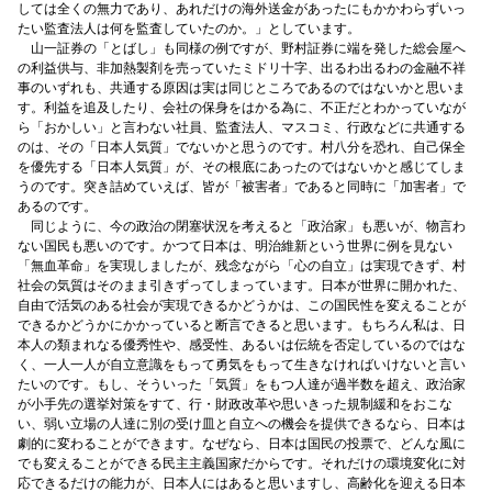
しては全くの無力であり、あれだけの海外送金があったにもかかわらずいっ
たい監査法人は何を監査していたのか。」としています。
山一証券の「とばし」も同様の例ですが、野村証券に端を発した総会屋へ
の利益供与、非加熱製剤を売っていたミドリ十字、出るわ出るわの金融不祥
事のいずれも、共通する原因は実は同じところであるのではないかと思いま
す。利益を追及したり、会社の保身をはかる為に、不正だとわかっていなが
ら「おかしい」と言わない社員、監査法人、マスコミ、行政などに共通する
のは、その「日本人気質」でないかと思うのです。村八分を恐れ、自己保全
を優先する「日本人気質」が、その根底にあったのではないかと感じてしま
うのです。突き詰めていえば、皆が「被害者」であると同時に「加害者」で
あるのです。
同じように、今の政治の閉塞状況を考えると「政治家」も悪いが、物言わ
ない国民も悪いのです。かつて日本は、明治維新という世界に例を見ない
「無血革命」を実現しましたが、残念ながら「心の自立」は実現できず、村
社会の気質はそのまま引きずってしまっています。日本が世界に開かれた、
自由で活気のある社会が実現できるかどうかは、この国民性を変えることが
できるかどうかにかかっていると断言できると思います。もちろん私は、日
本人の類まれなる優秀性や、感受性、あるいは伝統を否定しているのではな
く、一人一人が自立意識をもって勇気をもって生きなければいけないと言い
たいのです。もし、そういった「気質」をもつ人達が過半数を超え、政治家
が小手先の選挙対策をすて、行・財政改革や思いきった規制緩和をおこな
い、弱い立場の人達に別の受け皿と自立への機会を提供できるなら、日本は
劇的に変わることができます。なぜなら、日本は国民の投票で、どんな風に
でも変えることができる民主主義国家だからです。それだけの環境変化に対
応できるだけの能力が、日本人にはあると思いますし、高齢化を迎える日本