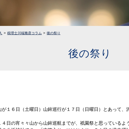
人
税理士川端雅彦コラム
後の祭り
後の祭り
山が１６日（土曜日）山鉾巡行が１７日（日曜日）とあって、
１４日の宵々々山から山鉾巡航までが、祇園祭と思っているよ