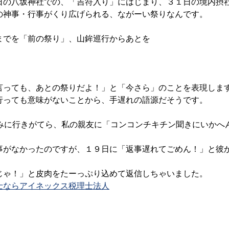
日の八坂神社での、「吉符入り」にはじまり、３１日の境内摂
の神事・行事がくり広げられる、ながーい祭りなんです。
までを「前の祭り」、山鉾巡行からあとを
言っても、あとの祭りだよ！」と「今さら」のことを表現しま
行っても意味がないことから、手遅れの語源だそうです。
飲みに行きがてら、私の親友に「コンコンチキチン聞きにいかへ
事がなかったのですが、１９日に「返事遅れてごめん！」と彼
じゃ！」と皮肉をたーっぷり込めて返信しちゃいました。
士ならアイネックス税理士法人