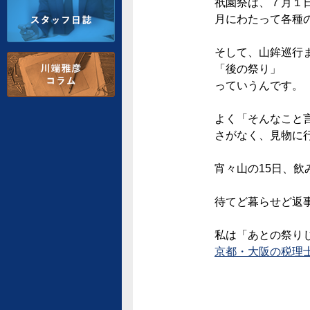
祇園祭は、７月１
月にわたって各種
そして、山鉾巡行
「後の祭り」
っていうんです。
よく「そんなこと
さがなく、見物に
宵々山の15日、
待てど暮らせど返
私は「あとの祭り
京都・大阪の税理