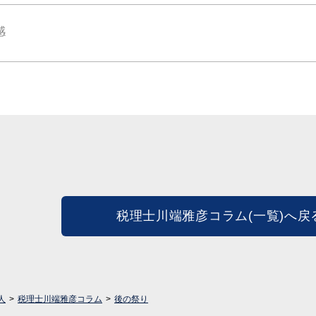
感
税理士川端雅彦コラム(一覧)へ戻
人
税理士川端雅彦コラム
後の祭り