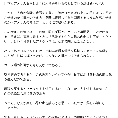
日本もアメリカも同じように人命を尊いものとしている点は変わりない。
しかし、人命が危険に遭遇する前に、誰か（例えばお上）の手によって回避
させるのか（日本の考え方）危険に遭遇して自ら回避するように学習させる
のか（アメリカの考え方）という点で違いがある。
この考え方の違いは、この例に限らず様々なところで垣間見ることが出来
る。例えば、電車に乗るときに「危険ですから白線の内側にお下がりくださ
い。」という耳慣れたアナウンスは、欧米で聞いたことがない。
ハワイ島でゴルフをしたが、自動車が通る道路を横切ってカートを移動する
ことが、しばしばあったが、こんなこと日本では考えられない。
ゴルフ場の許可すらもらえないであろう。
突き詰めて考えると、この思想というか文化が、日本における行政の肥大化
を生んだのである。
表現を変えるとマーケットを信用するか、しないか、人を信じるか信じない
かの議論にも通じるのである。
うーん、なんか楽しい思い出を語ろうと思っていたのが、難しい話になって
しまった。
でも、もしも、カメハメハ大王の末裔がアメリカの属国になることを拒ん