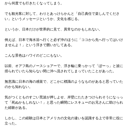
から何度でも行きたくなってしまう。
でも観光客に対して、わりとあっけらかんと「自己責任で楽しんでくださ
い」というメッセージというか、文化を感じる。
というか、日本だけが世界的に見て、異常なのかもしれない。
例えば、日本で海水浴へ行くと必ず沖のほうに「ココから先へ行ってはいけ
ませんよ！」という浮きで囲いがしてある。
こんな景色はハワイのどこにもない。
以前、オアフ島のノースショアーで、浮き輪に乗っかって「ぼーっ」と波に
揺られていたら知らない間に沖へ流されてしまっていたことがあった。
無意識に日本の海の感覚で、どこかに標識のようなものがあると思っていた
のかも知れない。
気がつくとものすごい荒波が押しよせ、岸壁にたたきつけられそうになっっ
て「死ぬかもしれない！」と思った瞬間にレスキューのお兄さんに助けられ
た経験がある。
しかし、この経験は日本とアメリカの文化の違いを認識する上で非常に役に
立った。