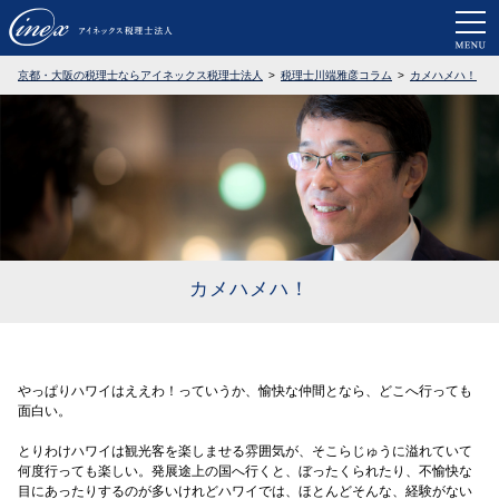
京都・大阪で税務調査に強い税理士なら
京都・大阪の税理士ならアイネックス税理士法人
税理士川端雅彦コラム
カメハメハ！
カメハメハ！
やっぱりハワイはええわ！っていうか、愉快な仲間となら、どこへ行っても
面白い。
とりわけハワイは観光客を楽しませる雰囲気が、そこらじゅうに溢れていて
何度行っても楽しい。発展途上の国へ行くと、ぼったくられたり、不愉快な
目にあったりするのが多いけれどハワイでは、ほとんどそんな、経験がない