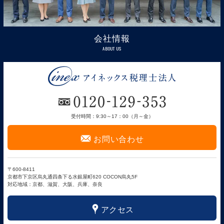
会社情報
ABOUT US
受付時間：9:30～17：00（月～金）
F
お問い合わせ
〒600-8411
京都市下京区烏丸通四条下る水銀屋町620 COCON烏丸5F
対応地域：京都、滋賀、大阪、兵庫、奈良
x
アクセス