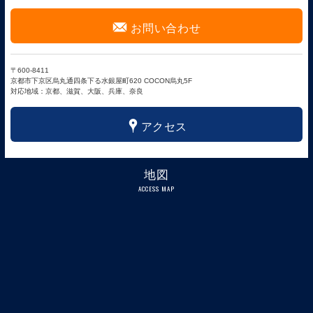
F
お問い合わせ
〒600-8411
京都市下京区烏丸通四条下る水銀屋町620 COCON烏丸5F
対応地域：京都、滋賀、大阪、兵庫、奈良
x
アクセス
地図
ACCESS MAP