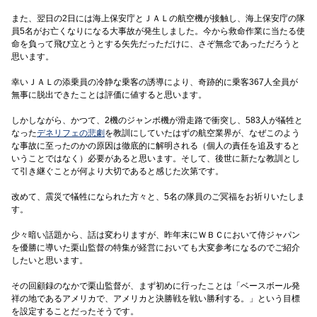
また、翌日の2日には海上保安庁とＪＡＬの航空機が接触し、海上保安庁の隊
員5名がお亡くなりになる大事故が発生しました。今から救命作業に当たる使
命を負って飛び立とうとする矢先だっただけに、さぞ無念であっただろうと
思います。
幸いＪＡＬの添乗員の冷静な乗客の誘導により、奇跡的に乗客367人全員が
無事に脱出できたことは評価に値すると思います。
しかしながら、かつて、2機のジャンボ機が滑走路で衝突し、583人が犠牲と
なった
デネリフェの悲劇
を教訓にしていたはずの航空業界が、なぜこのよう
な事故に至ったのかの原因は徹底的に解明される（個人の責任を追及すると
いうことではなく）必要があると思います。そして、後世に新たな教訓とし
て引き継ぐことが何より大切であると感じた次第です。
改めて、震災で犠牲になられた方々と、5名の隊員のご冥福をお祈りいたしま
す。
少々暗い話題から、話は変わりますが、昨年末にＷＢＣにおいて侍ジャパン
を優勝に導いた栗山監督の特集が経営においても大変参考になるのでご紹介
したいと思います。
その回顧録のなかで栗山監督が、まず初めに行ったことは「ベースボール発
祥の地であるアメリカで、アメリカと決勝戦を戦い勝利する。」という目標
を設定することだったそうです。