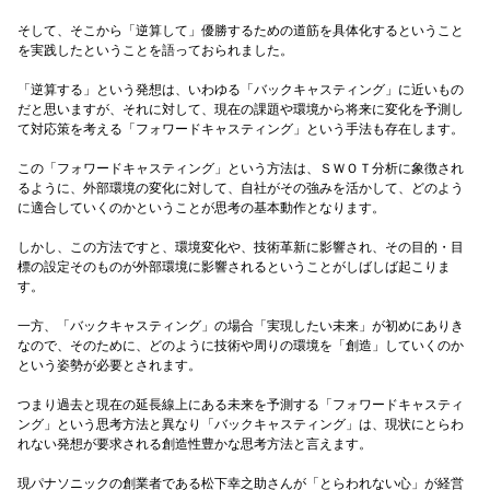
そして、そこから「逆算して」優勝するための道筋を具体化するということ
を実践したということを語っておられました。
「逆算する」という発想は、いわゆる「バックキャスティング」に近いもの
だと思いますが、それに対して、現在の課題や環境から将来に変化を予測し
て対応策を考える「フォワードキャスティング」という手法も存在します。
この「フォワードキャスティング」という方法は、ＳＷＯＴ分析に象徴され
るように、外部環境の変化に対して、自社がその強みを活かして、どのよう
に適合していくのかということが思考の基本動作となります。
しかし、この方法ですと、環境変化や、技術革新に影響され、その目的・目
標の設定そのものが外部環境に影響されるということがしばしば起こりま
す。
一方、「バックキャスティング」の場合「実現したい未来」が初めにありき
なので、そのために、どのように技術や周りの環境を「創造」していくのか
という姿勢が必要とされます。
つまり過去と現在の延長線上にある未来を予測する「フォワードキャスティ
ング」という思考方法と異なり「バックキャスティング」は、現状にとらわ
れない発想が要求される創造性豊かな思考方法と言えます。
現パナソニックの創業者である松下幸之助さんが「とらわれない心」が経営