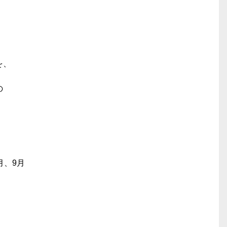
を、
の
月、9月