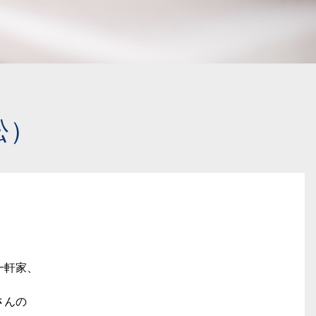
松）
一軒家、
さんの