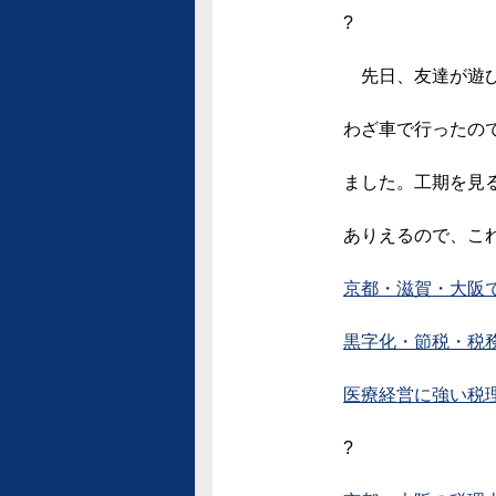
?
先日、友達が遊び
わざ車で行ったの
ました。工期を見
ありえるので、こ
京都・滋賀・大阪
黒字化・節税・税
医療経営に強い税
?