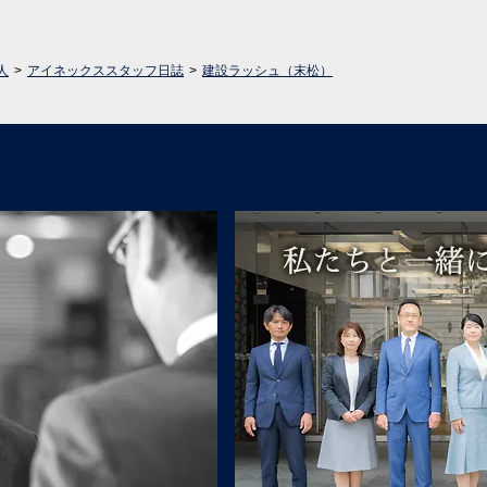
人
アイネックススタッフ日誌
建設ラッシュ（末松）