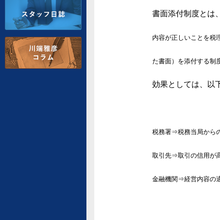
書面添付制度とは
内容が正しいことを税
た書面）を添付する制
効果としては、以
税務署⇒税務当局から
取引先⇒取引の信用が
金融機関⇒経営内容の