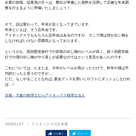
企業の皆様、従業員の方々は、弊社が準備した資料を活用して正確な年末調
整を行えるように準備いたしましょう！
さて、話は変わって、年末が近くなってきています。
年末といえば、そう忘年会です。
アイネックスでももちろん忘年会はあるのですが、そこで僕は何か出し物を
しなければいけない雰囲気となっております。
というのも、前回慰安旅行での皆様の出し物のレベルが高く、前々回慰安旅
行での僕の出し物がやり直しが必要なのではという意見があったのです。
これについては、たまたま、今年がレベルが高かっただけで、昨年の僕は平
均的だったと思うのですが...。
ただ、もしやることとなれば..宴会グッズを買いにロフトにダッシュしなけれ
ば...！
京都・大阪の税理士ならアイネックス税理士法人
2008/11/27
アイネックスの出来事
シェア
ツイート