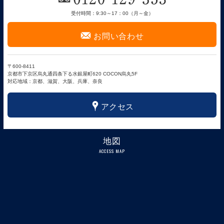
受付時間：9:30～17：00（月～金）
F
お問い合わせ
〒600-8411
京都市下京区烏丸通四条下る水銀屋町620 COCON烏丸5F
対応地域：京都、滋賀、大阪、兵庫、奈良
x
アクセス
地図
ACCESS MAP