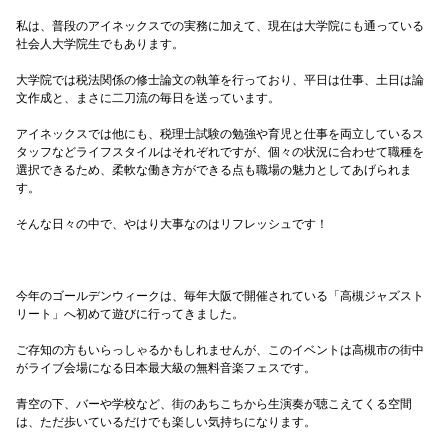
私は、普段のアイネックスでの実務に加えて、現在は大学院にも通っている
社会人大学院生でもあります。
大学院では税法関係の修士論文の執筆を行っており、平日は仕事、土日は論
文作成と、まさに二刀流の毎日を送っています。
アイネックスでは他にも、税理士試験の勉強や育児と仕事を両立しているス
タッフなどライフスタイルはそれぞれですが、個々の状況に合わせて職種を
選択できるため、柔軟な働き方ができる点も職場の魅力としてあげられま
す。
そんな日々の中で、やはり大事なのはリフレッシュです！
今年のゴールデンウィークは、毎年大阪で開催されている「高槻ジャズスト
リート」へ初めて遊びに行ってきました。
ご存知の方もいらっしゃるかもしれませんが、このイベントは高槻市の街中
がライブ会場になる日本最大級の無料音楽フェスです。
青空の下、バーや学校など、街のあちこちから生演奏が聴こえてくる空間
は、ただ歩いているだけでも楽しい気持ちになります。