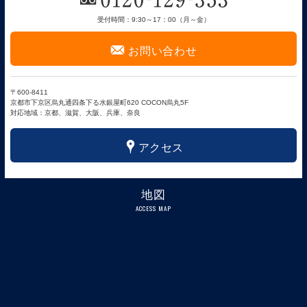
受付時間：9:30～17：00（月～金）
F
お問い合わせ
〒600-8411
京都市下京区烏丸通四条下る水銀屋町620 COCON烏丸5F
対応地域：京都、滋賀、大阪、兵庫、奈良
x
アクセス
地図
ACCESS MAP