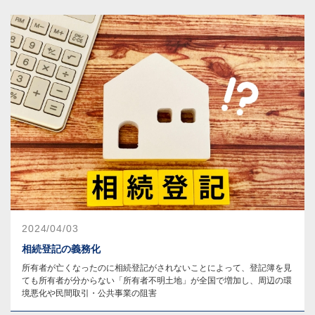
税制改正速報
その他の税金
人事・労務
特殊法人
会社法・医療法等
その他
2024/04/03
相続登記の義務化
所有者が亡くなったのに相続登記がされないことによって、登記簿を見
ても所有者が分からない「所有者不明土地」が全国で増加し、周辺の環
境悪化や民間取引・公共事業の阻害