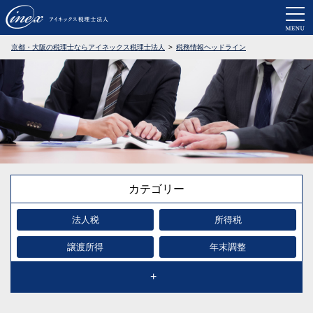
京都・大阪で税務調査に強い税理士なら
京都・大阪の税理士ならアイネックス税理士法人
税務情報ヘッドライン
カテゴリー
法人税
所得税
譲渡所得
年末調整
確定申告
相続税・贈与税
事業承継
消費税