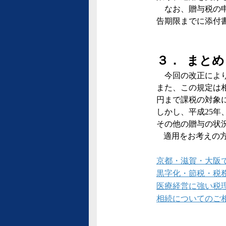
なお、贈与税の申
告期限までに添付
３．
まとめ
今回の改正により
また、この規定は
円まで課税の対象
しかし、平成
25
年
その他の贈与の状
適用をお考えの
京都・滋賀・大阪
黒字化・節税・税
医療経営に強い税
相続についてのご