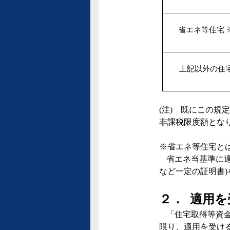
省エネ等住宅 
上記以外の住
(
注
)
既にこの規定
非課税限度額とな
※省エネ等住宅と
省エネ当基準に
など一定の証明書
)
２．
適用を
「住宅取得等資
限り、適用を受け