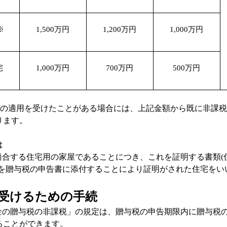
※
1,500
万円
1,200
万円
1,000
万円
宅
1,000
万円
700
万円
500
万円
の適用を受けたことがある場合には、上記金額から既に非課税
ります。
は
適合する住宅用の家屋であることにつき、これを証明する書類
(
を贈与税の申告書に添付することにより証明がされた住宅をい
受けるための手続
金の贈与税の非課税」の規定は、贈与税の申告期限内に贈与税
ることができます。