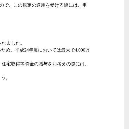
ので、この規定の適用を受ける際には、申
されました。
るため、平成
24
年度においては最大で
4,000
万
、住宅取得等資金の贈与をお考えの際には、
。
ょう。