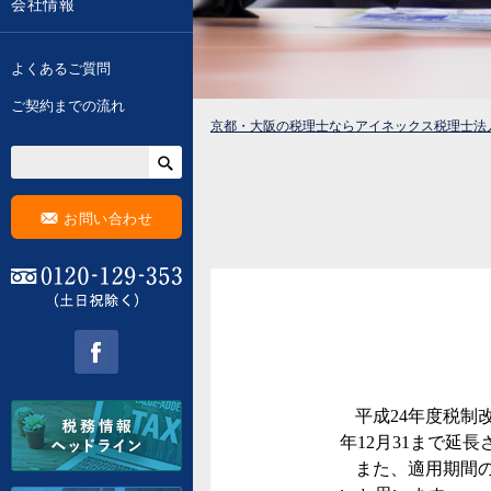
会社情報
よくあるご質問
ご契約までの流れ
京都・大阪の税理士ならアイネックス税理士法
F
お問い合わせ
0120-129-353 (土日祝除く)
facebook
平成
24
年度税制
年
12
月
31
まで延長
また、適用期間