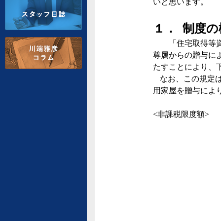
いと思います。
１．
制度の
「住宅取得等資
尊属からの贈与に
たすことにより、
なお、この規定
用家屋を贈与によ
<
非課税限度額
>