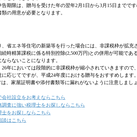
告期限は、贈与を受けた年の翌年
2
月
1
日から
3
月
15
日までです
書類の用意が必要となります。
、省エネ等住宅の新築等を行った場合には、非課税枠が拡充
相続時精算課税に係る特別控除
(2,500
万円
)
との併用が可能であ
にならないことになります。
、
26
年においては段階的に非課税枠が縮小されていきますので
況に応じてですが、平成
24
年度における贈与をおすすめします
方は、家屋証明書や添付書類等に漏れがないように注意しまし
で会社設立をお考えならこちら
務調査に強い税理士をお探しならこちら
理士をお探しならこちら
相談はこちら