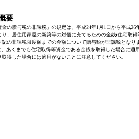
概要
金の贈与税の非課税」の規定は、平成
24
年
1
月
1
日から平成
26
より、居住用家屋の新築等の対価に充てるための金銭
(
住宅取得
下記の非課税限度額までの金額について贈与税が非課税となり
は、あくまでも住宅取得等資金である金銭を取得した場合に適
り取得した場合には適用がないことに注意してください。