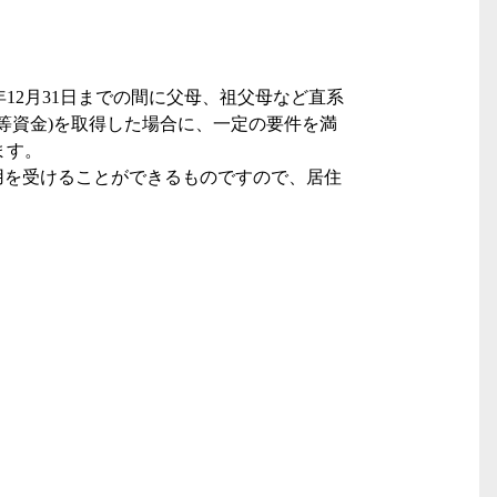
年
12
月
31
日までの間に父母、祖父母など直系
等資金
)
を取得した場合に、一定の要件を満
ます。
用を受けることができるものですので、居住