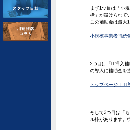
まず1つ目は「小
枠」が設けられて
この補助金は最大1
小規模事業者持続化補助金
2つ目は「IT導
の導入に補助金を提
トップページ｜ IT導入
そして3つ目は「
ル枠があります。従