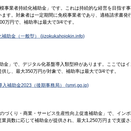
規模事業者持続化補助金」です。これは持続的な経営を目指す
います。対象者は一定期間に免税事業者であり、適格請求書発
00万円で、補助率は最大で3/4です。
（一般型） (jizokukahojokin.info)
入補助金」で、デジタル化基盤導入類型枠があります。ここでは
供し、最大350万円が対象で、補助率は最大で3/4です。
補助金2023（後期事務局） (smrj.go.jp)
ものづくり・商業・サービス生産性向上促進補助金」で、インボ
業員数に応じて補助金が提供され、最大1,250万円まで支援さ