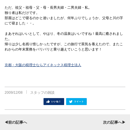
ただ、祖父・祖母・父・母・長男夫婦・二男夫婦・私。
独り者は私だけです。
部屋はどこで寝るのかと迷いましたが、何年ぶりでしょうか、父母と川の字
にて寝ました・・。
まあそれはいいとして、やはり、冬の温泉はいいですね！最高に癒されまし
た。
帰りは少し名残り惜しかったですが、この旅行で英気を養えたので、またこ
れからの年末業務をバリバリと乗り越えていこうと思います！
京都・大阪の税理士ならアイネックス税理士法人
2009/12/08
スタッフの雑談
シェア
ツイート
◀前の記事へ
次の記事へ▶