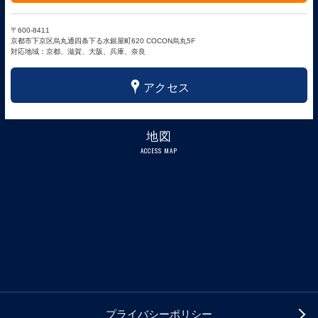
〒600-8411
京都市下京区烏丸通四条下る水銀屋町620 COCON烏丸5F
対応地域：京都、滋賀、大阪、兵庫、奈良
x
アクセス
地図
ACCESS MAP
プライバシーポリシー