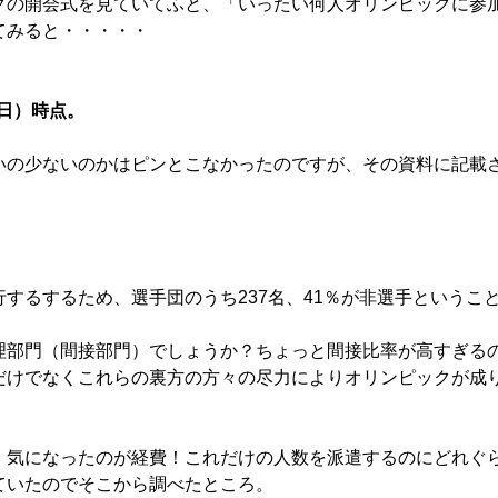
クの開会式を見ていてふと、「いったい何人オリンピックに参
てみると・・・・・
3日）時点。
いの少ないのかはピンとこなかったのですが、その資料に記載
するするため、選手団のうち237名、41％が非選手というこ
理部門（間接部門）でしょうか？ちょっと間接比率が高すぎる
だけでなくこれらの裏方の方々の尽力によりオリンピックが成
、気になったのが経費！これだけの人数を派遣するのにどれぐ
ていたのでそこから調べたところ。