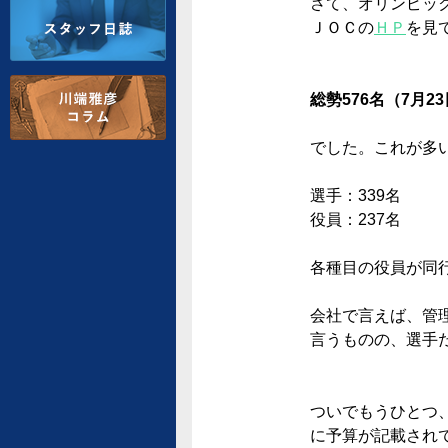
さて、オリンピッ
ＪＯＣの
ＨＰ
を見
総勢576名（7月2
でした。これが多
選手：339名
役員：237名
各種目の役員が同行
会社で言えば、管
言うものの、選手
ついでもうひとつ
に予算が記載され