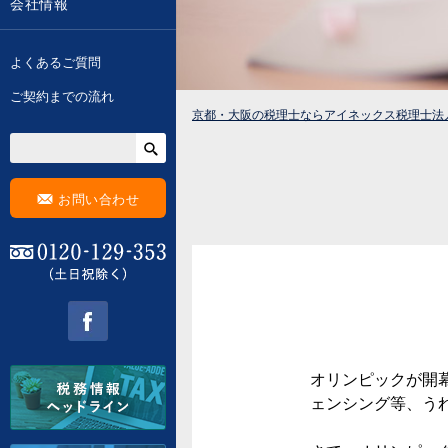
会社情報
よくあるご質問
ご契約までの流れ
京都・大阪の税理士ならアイネックス税理士法
F
お問い合わせ
0120-129-353 (土日祝除く)
facebook
オリンピックが開
ェンシング等、う