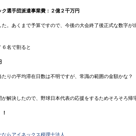
ック選手団派遣事業費：２億２千万円
した。あくまで予算ですので、今後の大会終了後正式な数字が
７６名で割ると
円
当たりの平均滞在日数は不明ですが、常識の範囲の金額かな？
問が解決したので、野球日本代表の応援をするためそろそろ帰
！！
士ならアイネックス税理士法人