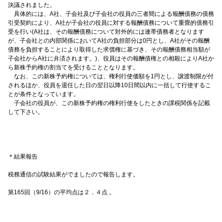
決議されました。
具体的には、A社、子会社及び子会社の役員の三者間による報酬債務の債務
引受契約により、A社が子会社の役員に対する報酬債務について重畳的債務引
受を行い(A社は、その報酬債務について対外的には連帯債務者となります
が、子会社との内部関係においてA社の負担部分は0円とし、A社がその報酬
債務を負担することにより取得した求償権に基づき、その報酬債務相当額が
子会社からA社に弁済されます。)、役員はその報酬債権との相殺によりA社か
ら新株予約権の割当てを受けることとなります。
なお、この新株予約権については、権利行使価額を1円とし、譲渡制限が付
されるほか、役員を退任した日の翌日以降10日間以内に一括して行使するこ
とが条件となっています。
子会社の役員が、この新株予約権の権利行使をしたときの課税関係を記載
して下さい。
＊結果報告
税務通信の試験結果がでましたので報告します。
第165回（9/16）の平均点は２．４点 。