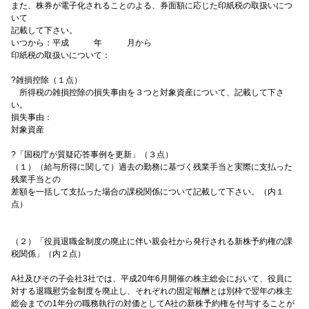
また、株券が電子化されることのよる、券面額に応じた印紙税の取扱いにつ
いて
記載して下さい。
いつから：平成 年 月から
印紙税の取扱いについて：
?雑損控除（１点）
所得税の雑損控除の損失事由を３つと対象資産について、記載して下さ
い。
損失事由：
対象資産
?「国税庁が質疑応答事例を更新」（３点）
（１）（給与所得に関して）過去の勤務に基づく残業手当と実際に支払った
残業手当との
差額を一括して支払った場合の課税関係について記載して下さい。（内１
点）
（２）「役員退職金制度の廃止に伴い親会社から発行される新株予約権の課
税関係」（内２点）
A社及びその子会社3社では、平成20年6月開催の株主総会において、役員に
対する退職慰労金制度を廃止し、それぞれの固定報酬とは別枠で翌年の株主
総会までの1年分の職務執行の対価としてA社の新株予約権を付与することが