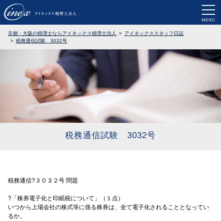
京都・大阪で税務調査に強い税理士なら
京都・大阪の税理士ならアイネックス税理士法人
アイネックススタッフ日誌
税務通信試験 3032号
税務通信試験 3032号
税務通信?３０３２号 問題
?「株券電子化と印紙税について」（１点）
いつから上場会社の株式等に係る株券は、全て電子化されることとなってい
るか。