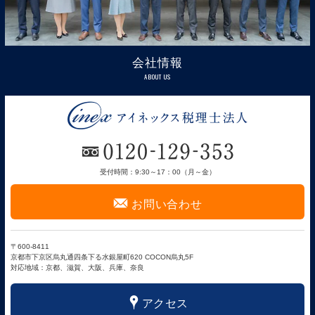
会社情報
ABOUT US
受付時間：9:30～17：00（月～金）
F
お問い合わせ
〒600-8411
京都市下京区烏丸通四条下る水銀屋町620 COCON烏丸5F
対応地域：京都、滋賀、大阪、兵庫、奈良
x
アクセス